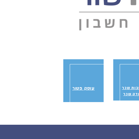
ות שכר
עוסק פטור
דק שכר