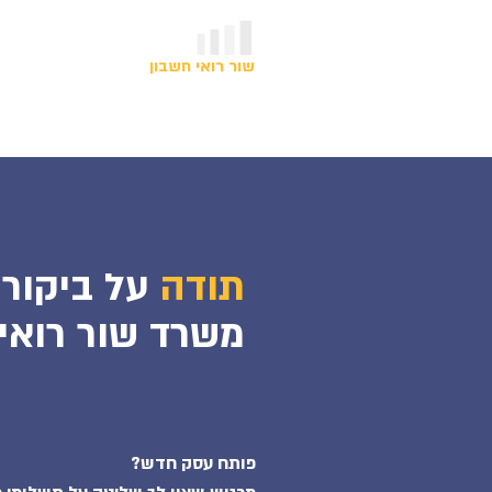
052-8878-
שור רואי חשבון
אודות
575
על ביקורך באתר
תודה
בהרצליה
משרד
שור
רואי
פותח עסק חדש?