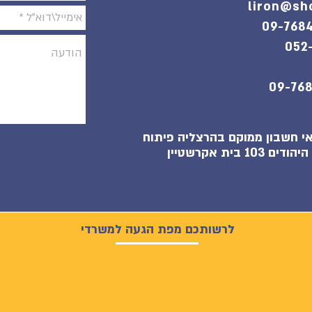
liron@sho
לפון נייד: 052-
י חשבון ממוקם בהרצליה פיתוח
לרשותכם מפת הגעה למשרדי