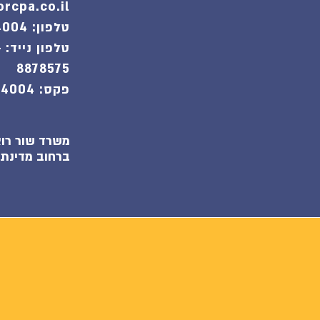
rcpa.co.il
טלפון: 09-7684004
ט
8878575
פקס: 09-7684004
משרד שור רוא