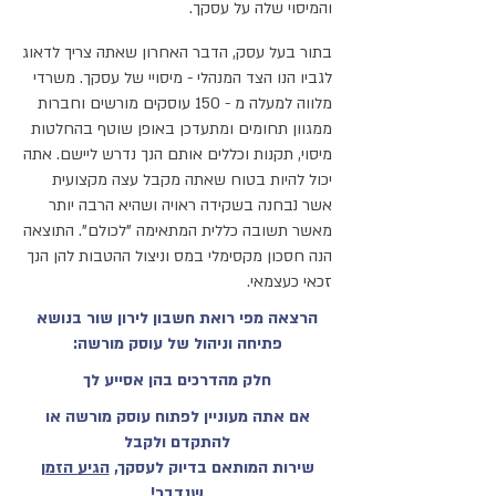
והמיסוי שלה על עסקך.
בתור בעל עסק, הדבר האחרון שאתה צריך לדאוג
לגביו הנו הצד המנהלי - מיסויי של עסקך. משרדי
מלווה למעלה מ - 150 עוסקים מורשים וחברות
ממגוון תחומים ומתעדכן באופן שוטף בהחלטות
מיסוי, תקנות וכללים אותם הנך נדרש ליישם. אתה
יכול להיות בטוח שאתה מקבל עצה מקצועית
אשר נבחנה בשקידה ראויה ושהיא הרבה יותר
מאשר תשובה כללית המתאימה "לכולם". התוצאה
הנה חסכון מקסימלי במס וניצול ההטבות להן הנך
זכאי כעצמאי.
הרצאה מפי רואת חשבון לירון שור בנושא
פתיחה וניהול של עוסק מורשה:
חלק מהדרכים בהן אסייע לך
אם אתה מעוניין לפתוח עוסק מורשה או
להתקדם ולקבל
שירות המותאם בדיוק לעסקך,
הגיע הזמן
שנדבר!