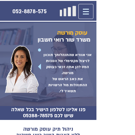
052-8878-575
עוסק מורשה
משרד
שור רואי חשבון
אני אוודא שהתנהלותך תוכוון
לניצול מקסימלי של הטבות
המס להן אתה זכאי כעוסק
מורשה.
את כאב הראש של
ההתנהלות מול הרשויות
תשאיר לי.
פנו אלינו לטלפון הישיר בכל שאלה
שיש לכם
05288-78575
ניהול תיק עוסק מורשה