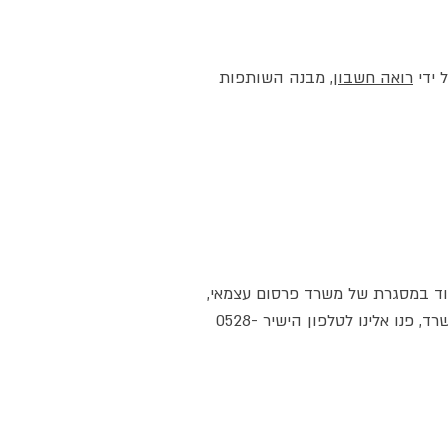
 ידי
רואה חשבון
, מבנה השותפות
וד במסגרת של משרד פרסום עצמאי,
בתור בעלים של משרד פרסום או מי שמעוניינים לפתוח משרד פרסום חדש נשמח לקבל אתכם כלקוחות המשרד, פנו אלינו לטלפון הישיר 0528-