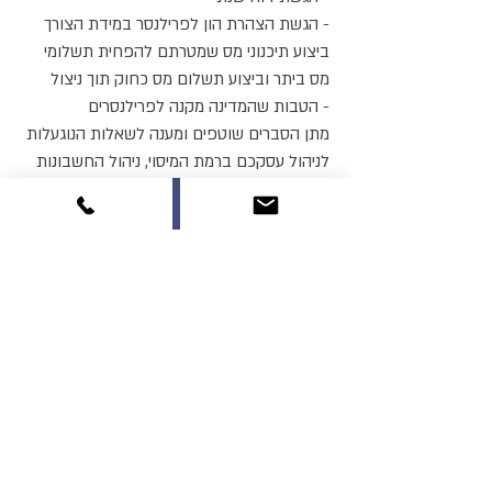
הגשת הצהרת הון לפרילנסר במידת הצורך -
ביצוע תיכנוני מס שמטרתם להפחית תשלומי
מס ביתר וביצוע תשלום מס כחוק תוך ניצול
הטבות שהמדינה מקנה לפרילנסרים -
מתן הסברים שוטפים ומענה לשאלות הנוגעלות
לניהול עסקכם ברמת המיסוי, ניהול החשבונות
וראיית החשבון -
הפקת דוחות ניהוליים המציגים את מצב העסק
של הפרילנסר ומאפשרים לו תכנון נכון קדימה -
אני עובדת עם פרילנסרים רבים מאזור המרכז,
באפשרותכם לפנות אלי לפגישת היכרות לפני
קליטה כלקוחות משרד שור רואי חשבון
באמצעות הטלפון הישיר
0528-878575
או
השאירו את פרטיכם באתר ואני אחזור אליכם
בהקדם.
לפגישת ייעוץ
לחץ פה