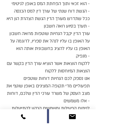
הוא זכאי ותוך הפחתת המס באופן לגיטימי -
הגשת דוח שנתי של עורך דין למס הכנסה -
ככל שתדרש מעורך הדין הגשת הצהרת הון היא
תערך בסיוע רואה חשבון -
עורך הדין יקבל הנחיות שוטפות מרואה חשבון
על האופן בו עליו לנהל את ספריו, לדוגמה על
האופן בו עליו להציג בחשבונית אותה הוא
מנפיק -
ללקוח הוצאות אשר הוציא עורך הדין בקשר עם
הוצאות המיוחסות ללקוח
אנו נספק לכם הנחיות דוחות שוטפים
תפעוליים מדי תקופה המציגים באופן שוטף את
מצב העסק של משרד עורכי הדין שלכם, דוחות
אלו משמשים -
לניתוח הפעילות ומשמשים קרקע להתייעלות
ושיפור העסק על ידי קבלת תמונת על לגבי
מצבו
בשור רואי חשבון תוכלו להתייעץ באופן שוטף