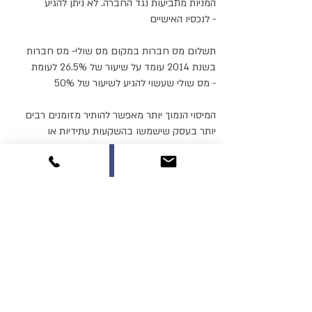
המניות מתביעות נגד החברה. לא ניתן להגיע
לנכסיו האישיים -
תשלום מס חברות במקום מס שולי- מס חברות
בשנת 2014 עומד על שיעור של 26.5% לעומת
50% -
מס שולי שעשוי להגיע לשיעור של
המיסוי הנמוך יותר מאפשר להותיר מזומנים רבים
יותר בעסק שישמשו בהשקעות עתידיות או
בהשקעות בהון חוזר -
שור רואי חשבון
לפגישת ייעוץ לחץ פה
09-7684004
052-
8878575