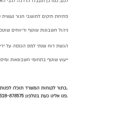
לכם,
כמו כן תקבלו הדרכה לגבי הא
פתיחת תיקים לתושבי חגור נעשית ע
ניהול חשבונות שוטף ודיווחים שוט
הגשת דוח שנתי למס הכנסה על ידי 
ייעוץ שוטף בתחומי חשבונאות ומיסו
בתור לקוחות המשרד תוכלו לפנות אלינו בכל שאלה הנוגעת לניהול העסק שלכם, אנו שמחים לסייע ללקוחות שלנו.
ואנו נחזור אליכם בהקדם.
פנו אלינו כעת בטלפון 0528-878575 או