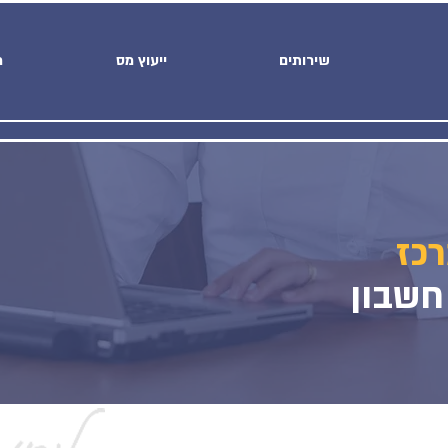
שירותים
ייעוץ מס
מ
כז
חשבון